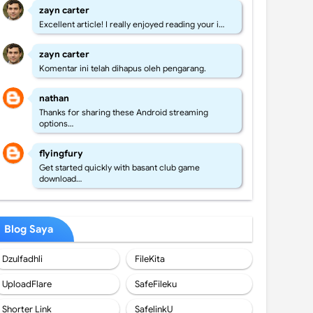
zayn carter
Excellent article! I really enjoyed reading your i…
zayn carter
Komentar ini telah dihapus oleh pengarang.
nathan
Thanks for sharing these Android streaming
options…
flyingfury
Get started quickly with basant club game
download…
Blog Saya
Dzulfadhli
FileKita
UploadFlare
SafeFileku
Shorter Link
SafelinkU