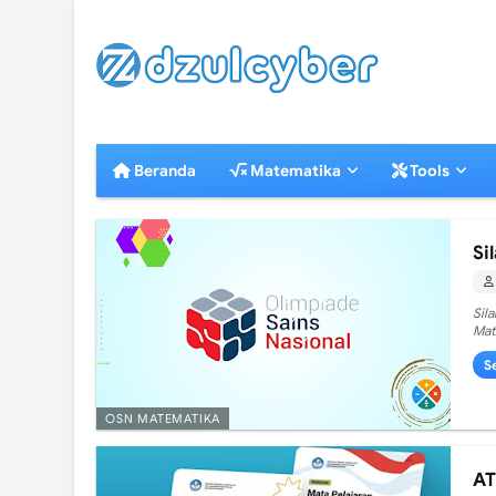
Beranda
Matematika
Tools
Si
Sil
Mat
S
OSN MATEMATIKA
AT