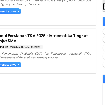
eaming Bola Gratis Salam olah raga! Buat sobat yang hobi nonton bola
a-liga populer tentunya harus be…
elengkapnya
dul Persiapan TKA 2025 - Matematika Tingkat
njut SMA
Pak DZ
Sabtu, Oktober 18, 2025
s Kemampuan Akademik (TKA) Tes Kemampuan Akademik (TKA)
atarbelakangi oleh kebutuhan adanya pelaporan …
elengkapnya