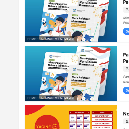
Pe
Men
Pem
S
PEMBELAJARAN MENDALAM
Pa
Pe
Pan
mer
S
PEMBELAJARAN MENDALAM
No