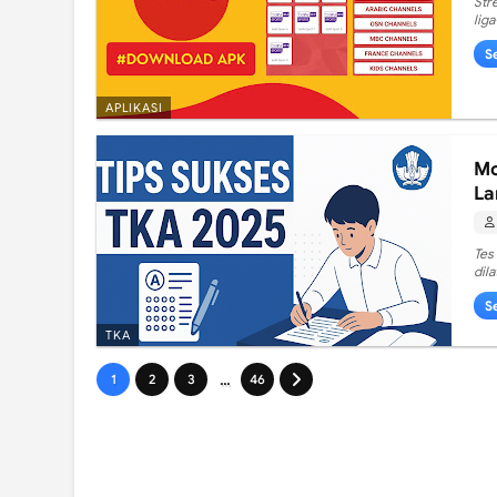
Str
lig
S
APLIKASI
Mo
La
Te
dil
S
TKA
...
1
2
3
46