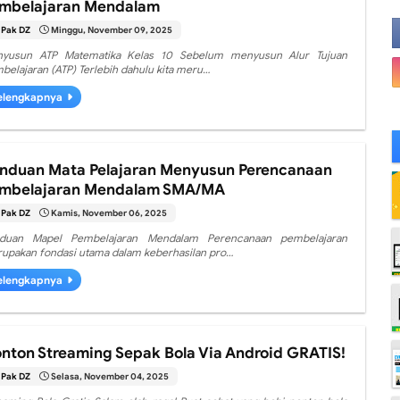
mbelajaran Mendalam
Pak DZ
Minggu, November 09, 2025
yusun ATP Matematika Kelas 10 Sebelum menyusun Alur Tujuan
belajaran (ATP) Terlebih dahulu kita meru…
elengkapnya
nduan Mata Pelajaran Menyusun Perencanaan
mbelajaran Mendalam SMA/MA
Pak DZ
Kamis, November 06, 2025
duan Mapel Pembelajaran Mendalam Perencanaan pembelajaran
upakan fondasi utama dalam keberhasilan pro…
elengkapnya
nton Streaming Sepak Bola Via Android GRATIS!
Pak DZ
Selasa, November 04, 2025