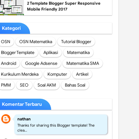
2 Template Blogger Super Responsive
Mobile Friendly 2017
Kategori
OSN
OSN Matematika
Tutorial Blogger
Blogger Template
Aplikasi
Matematika
Android
Google Adsense
Matematika SMA
Kurikulum Merdeka
Komputer
Artikel
PMM
SEO
Soal AKM
Bahas Soal
Komentar Terbaru
nathan
Thanks for sharing this Blogger template! The
clea…