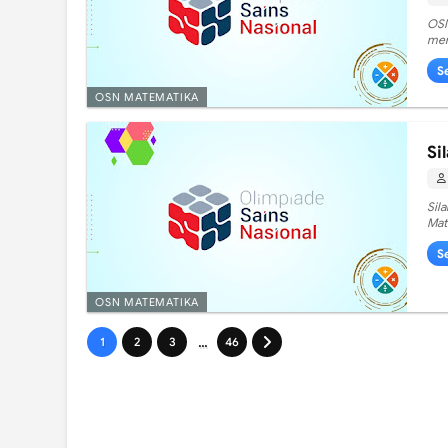
OSN
mer
S
OSN MATEMATIKA
Si
Sil
Mat
S
OSN MATEMATIKA
...
1
2
3
46