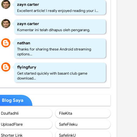
zayn carter
Excellent article! I really enjoyed reading your i…
zayn carter
Komentar ini telah dihapus oleh pengarang.
nathan
Thanks for sharing these Android streaming
options…
flyingfury
Get started quickly with basant club game
download…
Blog Saya
Dzulfadhli
FileKita
UploadFlare
SafeFileku
Shorter Link
SafelinkU