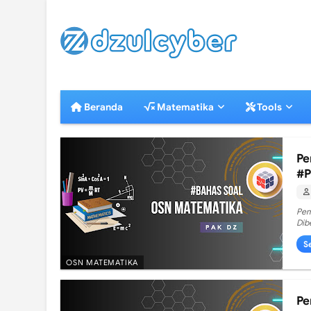
Beranda
Matematika
Tools
Pe
#P
Pem
Dib
S
OSN MATEMATIKA
Pe