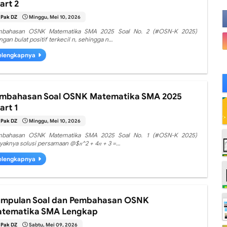
art 2
Pak DZ
Minggu, Mei 10, 2026
bahasan OSNK Matematika SMA 2025 Soal No. 2 (#OSN-K 2025)
angan bulat positif terkecil n, sehingga n…
elengkapnya
mbahasan Soal OSNK Matematika SMA 2025
art 1
Pak DZ
Minggu, Mei 10, 2026
bahasan OSNK Matematika SMA 2025 Soal No. 1 (#OSN-K 2025)
yaknya solusi persamaan @$𝑛^2 + 4𝑛 + 3 =…
elengkapnya
mpulan Soal dan Pembahasan OSNK
tematika SMA Lengkap
Pak DZ
Sabtu, Mei 09, 2026