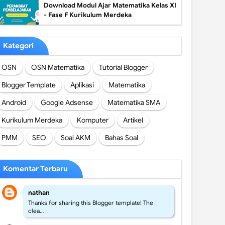
Download Modul Ajar Matematika Kelas XI
- Fase F Kurikulum Merdeka
Kategori
OSN
OSN Matematika
Tutorial Blogger
Blogger Template
Aplikasi
Matematika
Android
Google Adsense
Matematika SMA
Kurikulum Merdeka
Komputer
Artikel
PMM
SEO
Soal AKM
Bahas Soal
Komentar Terbaru
nathan
Thanks for sharing this Blogger template! The
clea…