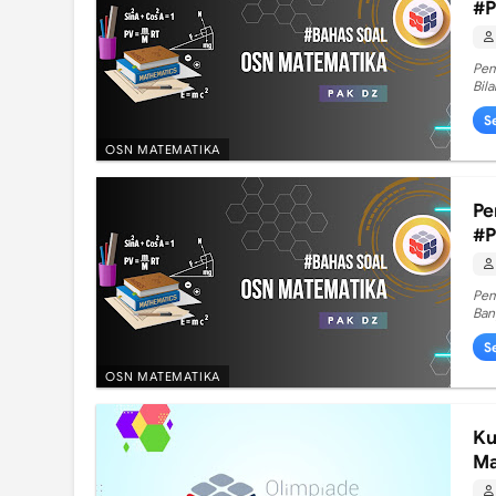
#P
Pem
Bil
S
OSN MATEMATIKA
Pe
#P
Pem
Ban
S
OSN MATEMATIKA
Ku
Ma