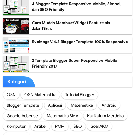
4 Blogger Template Responsive Mobile, Simpel,
dan SEO Friendly
Cara Mudah Membuat Widget Feature ala
JalanTikus
EvoMagz V.4.8 Blogger Template 100% Responsive
2 Template Blogger Super Responsive Mobile
Friendly 2017
Kategori
OSN
OSN Matematika
Tutorial Blogger
Blogger Template
Aplikasi
Matematika
Android
Google Adsense
Matematika SMA
Kurikulum Merdeka
Komputer
Artikel
PMM
SEO
Soal AKM