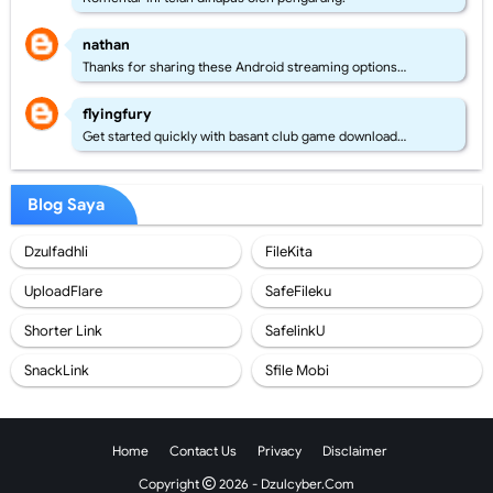
nathan
Thanks for sharing these Android streaming options…
flyingfury
Get started quickly with basant club game download…
Blog Saya
Dzulfadhli
FileKita
UploadFlare
SafeFileku
Shorter Link
SafelinkU
SnackLink
Sfile Mobi
Home
Contact Us
Privacy
Disclaimer
Copyright
2026 -
Dzulcyber.Com