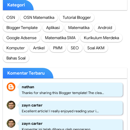
Kategori
OSN
OSN Matematika
Tutorial Blogger
Blogger Template
Aplikasi
Matematika
Android
Google Adsense
Matematika SMA
Kurikulum Merdeka
Komputer
Artikel
PMM
SEO
Soal AKM
Bahas Soal
Komentar Terbaru
nathan
Thanks for sharing this Blogger template! The clea…
zayn carter
Excellent article! I really enjoyed reading your i…
zayn carter
Komentar ini telah dihapus oleh pengarang.