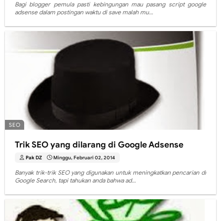
Bagi blogger pemula pasti kebingungan mau pasang script google
adsense dalam postingan waktu di save malah mu…
SEO
Trik SEO yang dilarang di Google Adsense
Pak DZ
Minggu, Februari 02, 2014
Banyak trik-trik SEO yang digunakan untuk meningkatkan pencarian di
Google Search, tapi tahukan anda bahwa ad…