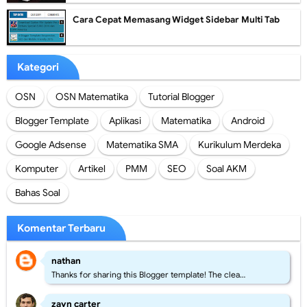
Cara Cepat Memasang Widget Sidebar Multi Tab
Kategori
OSN
OSN Matematika
Tutorial Blogger
Blogger Template
Aplikasi
Matematika
Android
Google Adsense
Matematika SMA
Kurikulum Merdeka
Komputer
Artikel
PMM
SEO
Soal AKM
Bahas Soal
Komentar Terbaru
nathan
Thanks for sharing this Blogger template! The clea…
zayn carter