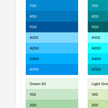
700
700
800
800
900
900
A100
A100
A200
A200
A400
A400
A700
A700
Green 50
Light Gr
100
100
200
200