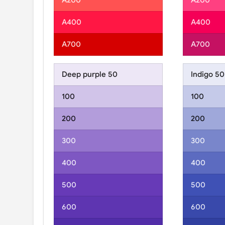
A200
A200
A400
A400
A700
A700
Deep purple 50
Indigo 50
100
100
200
200
300
300
400
400
500
500
600
600