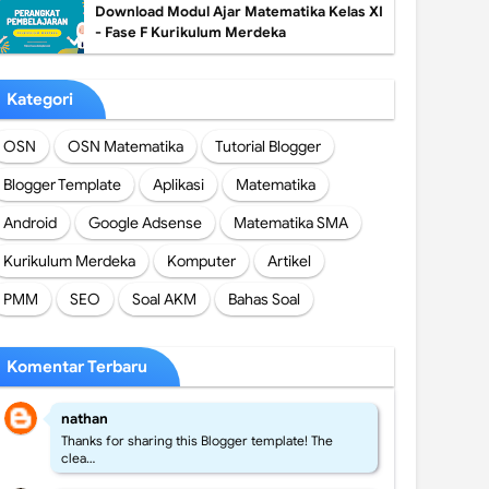
Download Modul Ajar Matematika Kelas XI
- Fase F Kurikulum Merdeka
Kategori
OSN
OSN Matematika
Tutorial Blogger
Blogger Template
Aplikasi
Matematika
Android
Google Adsense
Matematika SMA
Kurikulum Merdeka
Komputer
Artikel
PMM
SEO
Soal AKM
Bahas Soal
Komentar Terbaru
nathan
Thanks for sharing this Blogger template! The
clea…