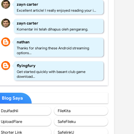
zayn carter
Excellent article! I really enjoyed reading your i…
zayn carter
Komentar ini telah dihapus oleh pengarang.
nathan
Thanks for sharing these Android streaming
options…
flyingfury
Get started quickly with basant club game
download…
Blog Saya
Dzulfadhli
FileKita
UploadFlare
SafeFileku
Shorter Link
SafelinkU