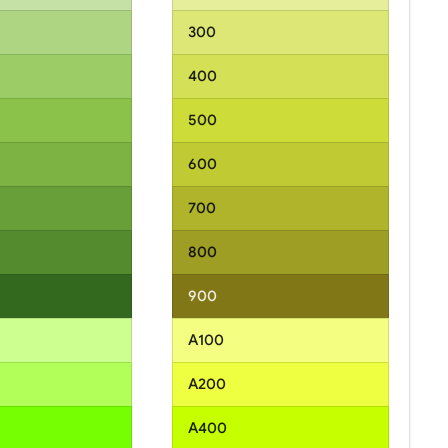
300
400
500
600
700
800
900
A100
A200
A400