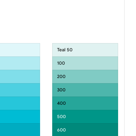
Teal 50
100
200
300
400
500
600