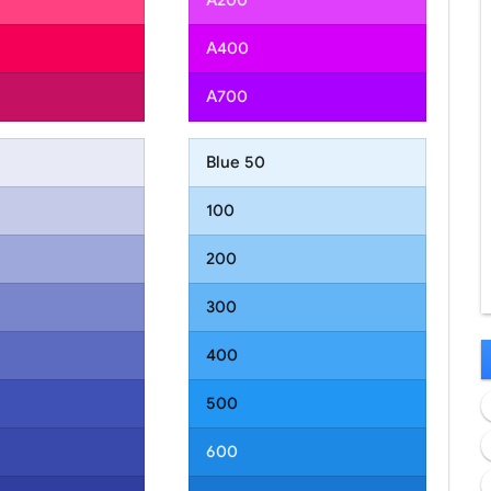
A200
A400
A700
Blue 50
100
200
300
400
500
600