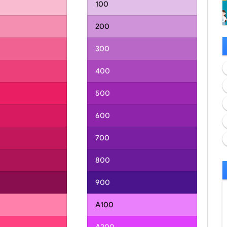
100
200
300
400
500
600
700
800
900
A100