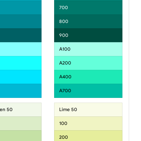
700
800
900
A100
A200
A400
A700
een 50
Lime 50
100
200