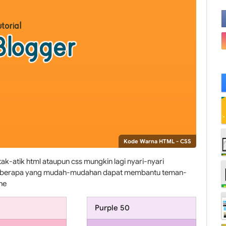
Kode Warna HTML - CSS
k-atik html ataupun css mungkin lagi nyari-nyari
e beberapa yang mudah-mudahan dapat membantu teman-
he
Purple 50