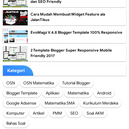
dan SEO Friendly
Cara Mudah Membuat Widget Feature ala
JalanTikus
EvoMagz V.4.8 Blogger Template 100% Responsive
2 Template Blogger Super Responsive Mobile
Friendly 2017
Kategori
OSN
OSN Matematika
Tutorial Blogger
Blogger Template
Aplikasi
Matematika
Android
Google Adsense
Matematika SMA
Kurikulum Merdeka
Komputer
Artikel
PMM
SEO
Soal AKM
Bahas Soal