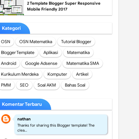
2 Template Blogger Super Responsive
Mobile Friendly 2017
Kategori
OSN
OSN Matematika
Tutorial Blogger
Blogger Template
Aplikasi
Matematika
Android
Google Adsense
Matematika SMA
Kurikulum Merdeka
Komputer
Artikel
PMM
SEO
Soal AKM
Bahas Soal
Komentar Terbaru
nathan
Thanks for sharing this Blogger template! The
clea…