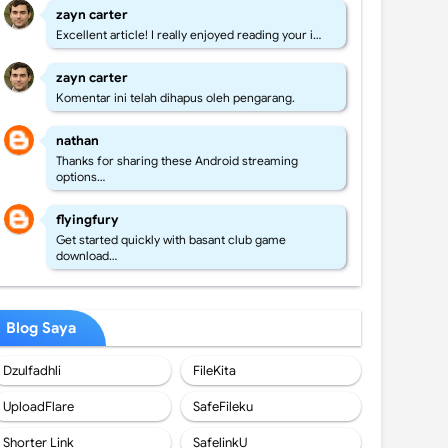
zayn carter
Excellent article! I really enjoyed reading your i…
zayn carter
Komentar ini telah dihapus oleh pengarang.
nathan
Thanks for sharing these Android streaming
options…
flyingfury
Get started quickly with basant club game
download…
Blog Saya
Dzulfadhli
FileKita
UploadFlare
SafeFileku
Shorter Link
SafelinkU