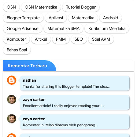
OSN
OSN Matematika
Tutorial Blogger
Blogger Template
Aplikasi
Matematika
Android
Google Adsense
Matematika SMA
Kurikulum Merdeka
Komputer
Artikel
PMM
SEO
Soal AKM
Bahas Soal
Komentar Terbaru
nathan
Thanks for sharing this Blogger template! The clea…
zayn carter
Excellent article! I really enjoyed reading your i…
zayn carter
Komentar ini telah dihapus oleh pengarang.