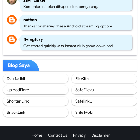
zayn carter
Komentar ini telah dihapus oleh pengarang.
nathan
Thanks for sharing these Android streaming options…
flyingfury
Get started quickly with basant club game download…
Blog Saya
Dzulfadhli
FileKita
UploadFlare
SafeFileku
Shorter Link
SafelinkU
SnackLink
Sfile Mobi
Home
Contact Us
Privacy
Disclaimer