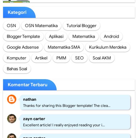
Kategori
OSN
OSN Matematika
Tutorial Blogger
Blogger Template
Aplikasi
Matematika
Android
Google Adsense
Matematika SMA
Kurikulum Merdeka
Komputer
Artikel
PMM
SEO
Soal AKM
Bahas Soal
Komentar Terbaru
nathan
Thanks for sharing this Blogger template! The clea…
zayn carter
Excellent article! I really enjoyed reading your i…