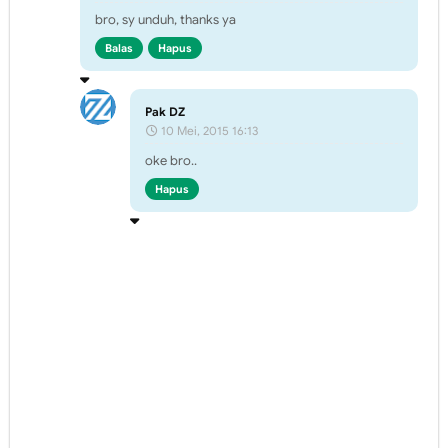
bro, sy unduh, thanks ya
Balas
Hapus
Pak DZ
10 Mei, 2015 16:13
oke bro..
Hapus