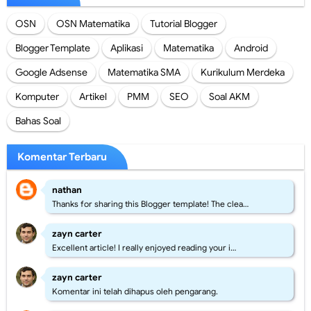
OSN
OSN Matematika
Tutorial Blogger
Blogger Template
Aplikasi
Matematika
Android
Google Adsense
Matematika SMA
Kurikulum Merdeka
Komputer
Artikel
PMM
SEO
Soal AKM
Bahas Soal
Komentar Terbaru
nathan
Thanks for sharing this Blogger template! The clea…
zayn carter
Excellent article! I really enjoyed reading your i…
zayn carter
Komentar ini telah dihapus oleh pengarang.