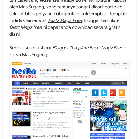
template yang
Adsense Ready
2014
. Template ini dibuat
oleh Mas Sugeng, yang tentunya sangat dicari-cari oleh
seluruh blogger yang hobi gonta-ganti template. Template
ini tidak lain adalah
Fastz Magz Free
, Blogger template
fastz Magz free
ini dapat anda download secara gratis
disini.
Berikut screen shoot
Blogger Template Fastz Magz Free
-
karya Mas Sugeng: