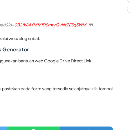
oad&id=
0B2tk84YMfKiDSmtyQVNtZE5qSWM
lalui web/blog sobat.
k Generator
nggunakan bantuan web Google Drive Direct Link
lu pastekan pada form yang tersedia selanjutnya klik tombol