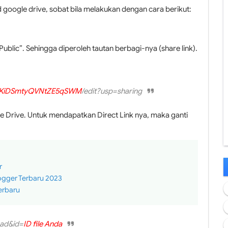
 google drive, sobat bila melakukan dengan cara berikut:
 Public”. Sehingga diperoleh tautan berbagi-nya (share link).
fKiDSmtyQVNtZE5qSWM
/edit?usp=sharing
le Drive. Untuk mendapatkan Direct Link nya, maka ganti
r
ogger Terbaru 2023
erbaru
oad&id=
ID file Anda