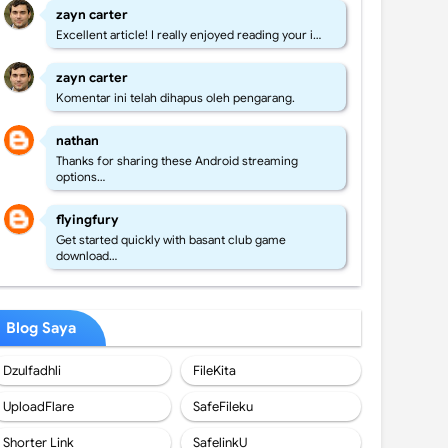
zayn carter
Excellent article! I really enjoyed reading your i…
zayn carter
Komentar ini telah dihapus oleh pengarang.
nathan
Thanks for sharing these Android streaming
options…
flyingfury
Get started quickly with basant club game
download…
Blog Saya
Dzulfadhli
FileKita
UploadFlare
SafeFileku
Shorter Link
SafelinkU