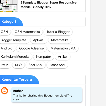
2 Template Blogger Super Responsive
Mobile Friendly 2017
Kategori
OSN
OSN Matematika
Tutorial Blogger
Blogger Template
Aplikasi
Matematika
Android
Google Adsense
Matematika SMA
Kurikulum Merdeka
Komputer
Artikel
PMM
SEO
Soal AKM
Bahas Soal
Komentar Terbaru
nathan
Thanks for sharing this Blogger template! The
clea…