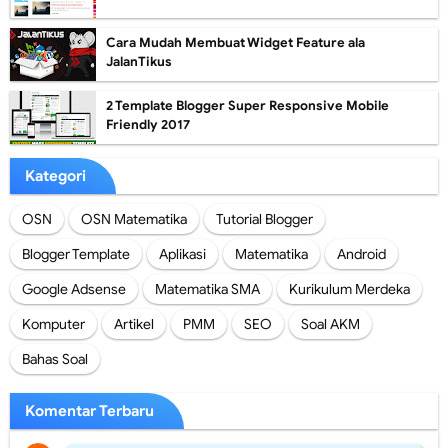
Cara Mudah Membuat Widget Feature ala
JalanTikus
2 Template Blogger Super Responsive Mobile
Friendly 2017
Kategori
OSN
OSN Matematika
Tutorial Blogger
Blogger Template
Aplikasi
Matematika
Android
Google Adsense
Matematika SMA
Kurikulum Merdeka
Komputer
Artikel
PMM
SEO
Soal AKM
Bahas Soal
Komentar Terbaru