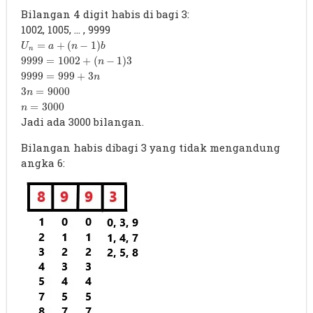
Bilangan 4 digit habis di bagi 3:
1002, 1005, ... , 9999
U
n
=
a
+
(
n
−
1
)
b
=
+
(
−
1
)
U
a
n
b
n
9999
=
1002
+
(
n
−
1
)
3
9999
=
1002
+
(
−
1
)
3
n
9999
=
999
+
3
n
9999
=
999
+
3
n
3
n
=
9000
3
=
9000
n
n
=
3000
=
3000
n
Jadi ada 3000 bilangan.
Bilangan habis dibagi 3 yang tidak mengandung
angka 6: