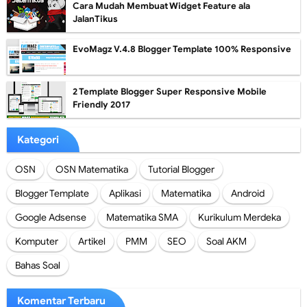
Cara Mudah Membuat Widget Feature ala
JalanTikus
EvoMagz V.4.8 Blogger Template 100% Responsive
2 Template Blogger Super Responsive Mobile
Friendly 2017
Kategori
OSN
OSN Matematika
Tutorial Blogger
Blogger Template
Aplikasi
Matematika
Android
Google Adsense
Matematika SMA
Kurikulum Merdeka
Komputer
Artikel
PMM
SEO
Soal AKM
Bahas Soal
Komentar Terbaru