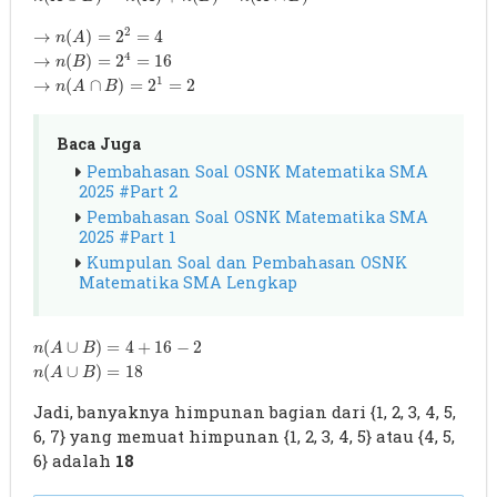
2
→
n
(
A
)
=
2
2
=
4
→
(
)
=
2
=
4
n
A
4
→
n
(
B
)
=
2
4
=
16
→
(
)
=
2
=
16
n
B
1
→
n
(
𝐴
∩
𝐵
)
=
2
1
=
2
→
(
∩
)
=
2
=
2
n
A
B
Baca Juga
Pembahasan Soal OSNK Matematika SMA
2025 #Part 2
Pembahasan Soal OSNK Matematika SMA
2025 #Part 1
Kumpulan Soal dan Pembahasan OSNK
Matematika SMA Lengkap
𝑛
(
𝐴
∪
𝐵
)
=
4
+
16
−
2
(
∪
)
=
4
+
16
−
2
n
A
B
𝑛
(
𝐴
∪
𝐵
)
=
18
(
∪
)
=
18
n
A
B
Jadi, banyaknya himpunan bagian dari {1, 2, 3, 4, 5,
6, 7} yang memuat himpunan {1, 2, 3, 4, 5} atau {4, 5,
6} adalah
18