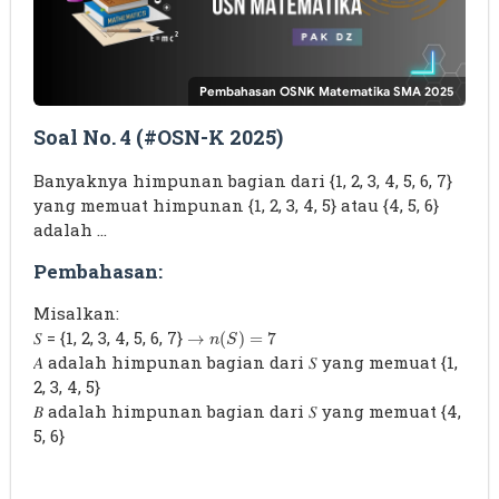
Pembahasan OSNK Matematika SMA 2025
Soal No. 4 (#OSN-K 2025)
Banyaknya himpunan bagian dari {1, 2, 3, 4, 5, 6, 7}
yang memuat himpunan {1, 2, 3, 4, 5} atau {4, 5, 6}
adalah …
Pembahasan:
Misalkan:
𝑆 = {1, 2, 3, 4, 5, 6, 7}
→
n
(
S
)
=
7
→
(
)
=
7
n
S
𝐴 adalah himpunan bagian dari 𝑆 yang memuat {1,
2, 3, 4, 5}
𝐵 adalah himpunan bagian dari 𝑆 yang memuat {4,
5, 6}