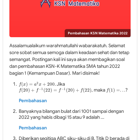
Pembahasan KSN Matematika 2022
Assalamualaikum warahmatullahi wabarakatuh. Selamat
sore sobat semua semoga dalam keadaan sehat dan tetap
semangat. Postingan kali ini saya akan membagikan soal
dan pembahasan KSN-K Matematika SMA tahun 2022
bagian 1 (Kemampuan Dasar). Mari disimak!
2
(
)
=
+
200
. Jika
f
(
x
)
=
a
2
x
+
200
f
x
a
x
−
1
−
1
(
20
)
+
(
22
)
=
(
20
)
+
(
22
)
, maka
(
1
)
=
.
.
.
?
f
(
20
)
+
f
−
1
(
22
)
=
f
−
1
(
20
)
+
f
(
22
)
f
(
1
)
=
.
.
.
f
f
f
f
f
Pembahasan
Banyaknya bilangan bulat dari 1001 sampai dengan
2022 yang habis dibagi 15 atau 9 adalah ...
Pembahasan
Diberikan segitiga ABC siku-siku di B. Titik D berada di