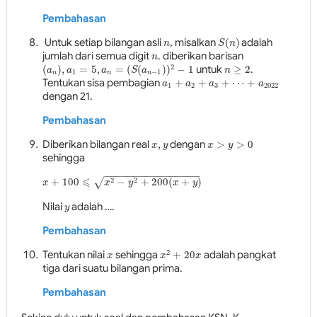
Pembahasan
Untuk setiap bilangan asli
, misalkan
(
)
adalah
n
S
(
n
)
n
S
n
jumlah dari semua digit
. diberikan barisan
n
n
2
(
)
,
=
5
,
=
(
(
)
)
−
1
untuk
≥
2
.
(
𝑎
𝑛
)
,
𝑎
1
=
5
,
𝑎
𝑛
=
(
𝑆
(
𝑎
𝑛
−
1
)
)
2
−
1
n
≥
2
a
a
a
S
a
n
1
−
1
n
n
n
Tentukan sisa pembagian
+
+
+
⋯
+
𝑎
1
+
𝑎
2
+
𝑎
3
+
⋯
+
𝑎
2022
a
a
a
a
1
2
3
2022
dengan 21.
Pembahasan
Diberikan bilangan real
,
dengan
>
>
0
x
,
y
𝑥
>
𝑦
>
0
x
y
x
y
sehingga
−
−
−
−
−
−
−
−
−
−
−
−
−
−
−
−
⩽
2
2
+
100
−
+
200
(
+
)
√
x
+
100
⩽
x
2
−
y
2
+
200
(
x
+
y
)
x
x
y
x
y
Nilai
adalah ….
y
y
Pembahasan
2
Tentukan nilai
sehingga
+
20
adalah pangkat
x
𝑥
2
+
20
𝑥
x
x
x
tiga dari suatu bilangan prima.
Pembahasan