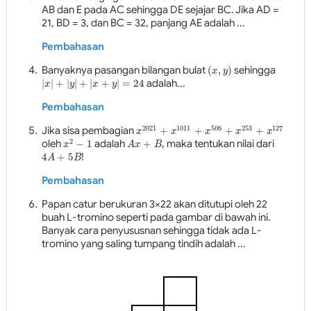
AB dan E pada AC sehingga DE sejajar BC. Jika AD =
21, BD = 3, dan BC = 32, panjang AE adalah ...
Pembahasan
Banyaknya pasangan bilangan bulat
(
,
)
sehingga
(
𝑥
,
𝑦
)
x
y
|
|
+
|
|
+
|
+
|
=
24
adalah...
|
𝑥
|
+
|
𝑦
|
+
|
𝑥
+
𝑦
|
=
24
x
y
x
y
Pembahasan
2021
1011
506
253
127
Jika sisa pembagian
+
+
+
+
x
2021
+
x
1011
+
x
506
+
x
253
+
x
127
x
x
x
x
x
2
oleh
−
1
adalah
+
, maka tentukan nilai dari
x
2
−
1
A
x
+
B
x
A
x
B
4
+
5
!
4
A
+
5
B
A
B
Pembahasan
Papan catur berukuran 3×22 akan ditutupi oleh 22
buah L-tromino seperti pada gambar di bawah ini.
Banyak cara penyususnan sehingga tidak ada L-
tromino yang saling tumpang tindih adalah ...